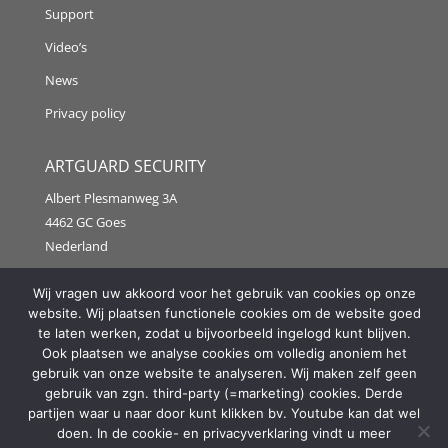
Support
Video’s
News
Privacy policy
ARTGUARD SECURITY
Albert Plesmanweg 3A
4462 GC Goes
Nederland
Tel: +31 (0) 113 313151
Wij vragen uw akkoord voor het gebruik van cookies op onze
website. Wij plaatsen functionele cookies om de website goed
E-mail:
info@artguardsecurity.eu
te laten werken, zodat u bijvoorbeeld ingelogd kunt blijven.
Ook plaatsen we analyse cookies om volledig anoniem het
gebruik van onze website te analyseren. Wij maken zelf geen
gebruik van zgn. third-party (=marketing) cookies. Derde
Copyright @2021 Artguard Security | Made in cooperation
partijen waar u naar door kunt klikken bv. Youtube kan dat wel
with
2FIT
doen. In de cookie- en privacyverklaring vindt u meer