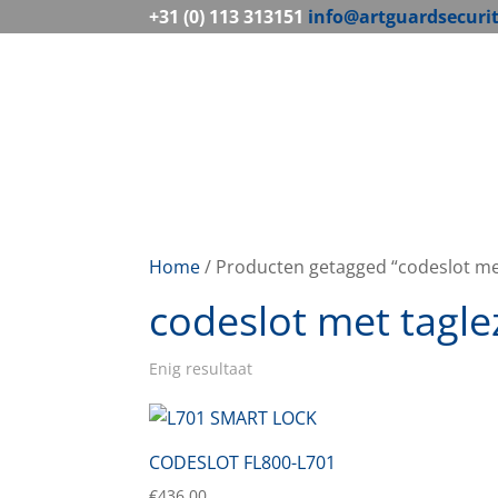
+31 (0) 113 313151
info@artguardsecuri
Home
/ Producten getagged “codeslot me
codeslot met tagle
Enig resultaat
CODESLOT FL800-L701
€
436,00