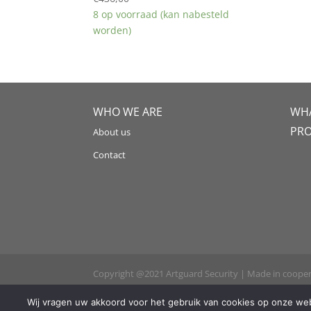
8 op voorraad (kan nabesteld
worden)
WHO WE ARE
WHA
PR
About us
Contact
Copyright @2021 Artguard Security | Made in coope
Wij vragen uw akkoord voor het gebruik van cookies op onze webs