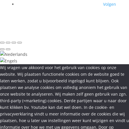
Volgen
Wij vragen uw akkoord voor het gebruik van cookies op onze
website. Wij plaatsen functionele cookies om de website goed te
laten werken, zodat u bijvoorbeeld ingelogd kunt blijven. Ook
plaatsen we analyse cookies om volledig anoniem het gebruik van
onze website te analyseren. Wij maken zelf geen gebruik van zgn.
third-party (=marketing) cookies. Derde partijen waar u naar door
kunt klikken bv. Youtube kan dat wel doen. In de cookie- en
privacyverklaring vindt u meer informatie over de cookies die wij
plaatsen, hoe u later uw instellingen weer kunt wijzigen en vindt u
informatie over hoe we met uw gegevens omgaan. Door op