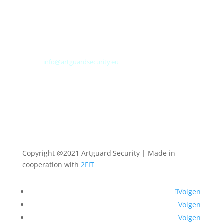
4462 GC Goes
Nederland
Tel: +31 (0) 113 313151
E-mail:
info@artguardsecurity.eu
Copyright @2021 Artguard Security | Made in
cooperation with
2FIT
Volgen
Volgen
Volgen