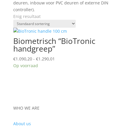
deuren, inbouw voor PVC deuren of externe DIN
controller).
Enig resultaat
Biometrisch “BioTronic
handgreep”
Prijsklasse:
€
1.090,20
-
€
1.290,01
€1.090,20
Op voorraad
tot
€1.290,01
WHO WE ARE
About us