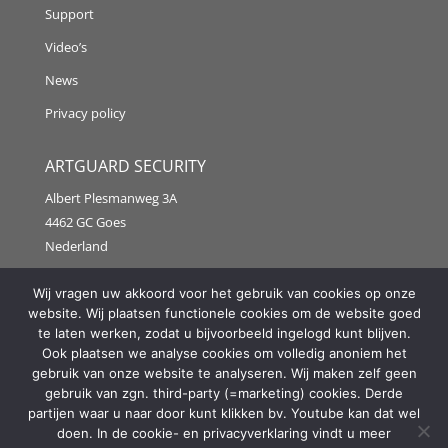
Support
Video’s
News
Privacy policy
ARTGUARD SECURITY
Albert Plesmanweg 3A
4462 GC Goes
Nederland
Tel: +31 (0) 113 313151
Wij vragen uw akkoord voor het gebruik van cookies op onze
website. Wij plaatsen functionele cookies om de website goed
E-mail:
info@artguardsecurity.eu
te laten werken, zodat u bijvoorbeeld ingelogd kunt blijven.
Ook plaatsen we analyse cookies om volledig anoniem het
gebruik van onze website te analyseren. Wij maken zelf geen
gebruik van zgn. third-party (=marketing) cookies. Derde
Copyright @2021 Artguard Security | Made in cooperation
partijen waar u naar door kunt klikken bv. Youtube kan dat wel
with
2FIT
doen. In de cookie- en privacyverklaring vindt u meer