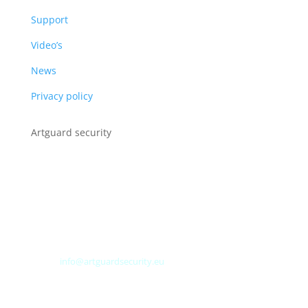
Support
Video’s
News
Privacy policy
Artguard security
Albert Plesmanweg 3A
4462 GC Goes
Nederland
Tel: +31 (0) 113 313151
E-mail:
info@artguardsecurity.eu