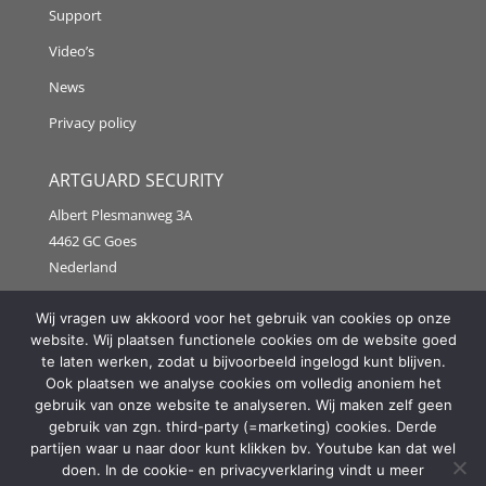
Support
Video’s
News
Privacy policy
ARTGUARD SECURITY
Albert Plesmanweg 3A
4462 GC Goes
Nederland
Tel: +31 (0) 113 313151
Wij vragen uw akkoord voor het gebruik van cookies op onze
website. Wij plaatsen functionele cookies om de website goed
E-mail:
info@artguardsecurity.eu
te laten werken, zodat u bijvoorbeeld ingelogd kunt blijven.
Ook plaatsen we analyse cookies om volledig anoniem het
gebruik van onze website te analyseren. Wij maken zelf geen
gebruik van zgn. third-party (=marketing) cookies. Derde
Copyright @2021 Artguard Security | Made in cooperation
partijen waar u naar door kunt klikken bv. Youtube kan dat wel
with
2FIT
doen. In de cookie- en privacyverklaring vindt u meer