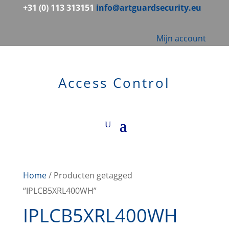
+31 (0) 113 313151
info@artguardsecurity.eu
Mijn account
Access Control
Home
/ Producten getagged
“IPLCB5XRL400WH”
IPLCB5XRL400WH