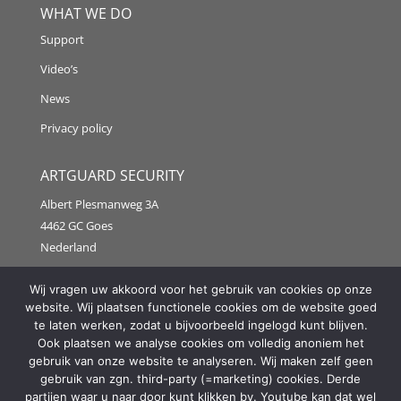
WHAT WE DO
Support
Video’s
News
Privacy policy
ARTGUARD SECURITY
Albert Plesmanweg 3A
4462 GC Goes
Nederland
Tel: +31 (0) 113 313151
Wij vragen uw akkoord voor het gebruik van cookies op onze
website. Wij plaatsen functionele cookies om de website goed
E-mail:
info@artguardsecurity.eu
te laten werken, zodat u bijvoorbeeld ingelogd kunt blijven.
Ook plaatsen we analyse cookies om volledig anoniem het
gebruik van onze website te analyseren. Wij maken zelf geen
gebruik van zgn. third-party (=marketing) cookies. Derde
Copyright @2021 Artguard Security | Made in cooperation
partijen waar u naar door kunt klikken bv. Youtube kan dat wel